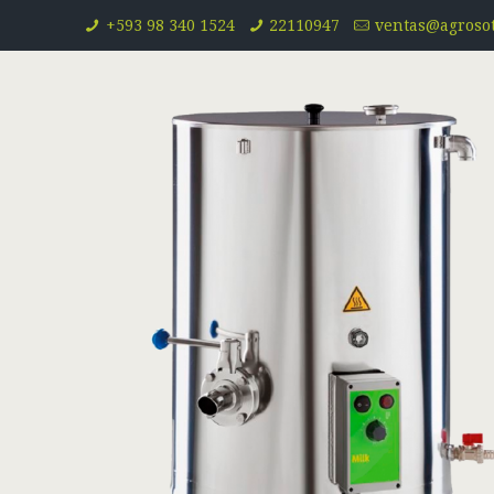
+593 98 340 1524
22110947
ventas@agroso