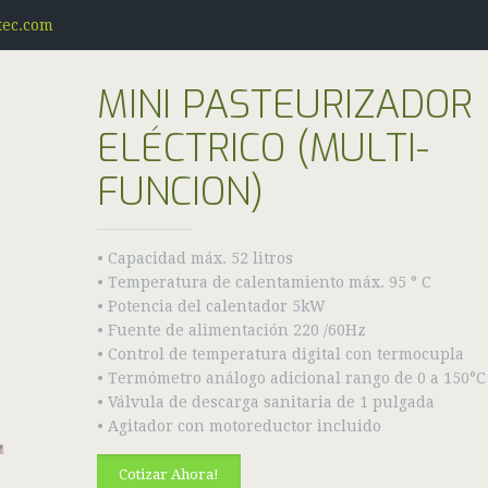
tec.com
MINI PASTEURIZADOR
ELÉCTRICO (MULTI-
FUNCION)
• Capacidad máx. 52 litros
• Temperatura de calentamiento máx. 95 ° C
• Potencia del calentador 5kW
• Fuente de alimentación 220 /60Hz
• Control de temperatura digital con termocupla
• Termómetro análogo adicional rango de 0 a 150°C
• Válvula de descarga sanitaria de 1 pulgada
• Agitador con motoreductor incluido
Cotizar Ahora!