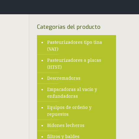
Categorías del producto
Pasteurizadores tipo tina
(VAT)
Pasteurizadores a placas
(HTST)
Descremadoras
Empacadoras al vacío y
enfundadoras
Equipos de ordeño y
repuestos
Bidones lecheros
filtros y baldes