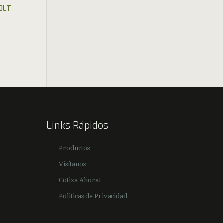
30LT
m
Links Rápidos
Productos
Visítanos
Cotiza Ahora!
Politicas de Privacidad