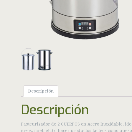
Descripción
Descripción
Pasteurizador de 2 CUERPOS en Acero Inoxidable, idea
jugos, miel, etc) o hacer productos lácteos como ques