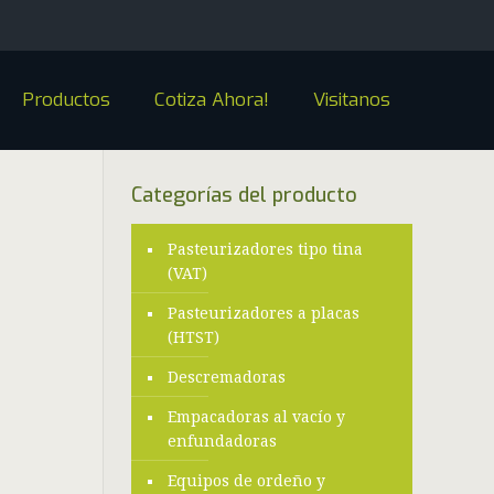
Productos
Cotiza Ahora!
Visitanos
Categorías del producto
Pasteurizadores tipo tina
(VAT)
Pasteurizadores a placas
(HTST)
Descremadoras
Empacadoras al vacío y
enfundadoras
Equipos de ordeño y