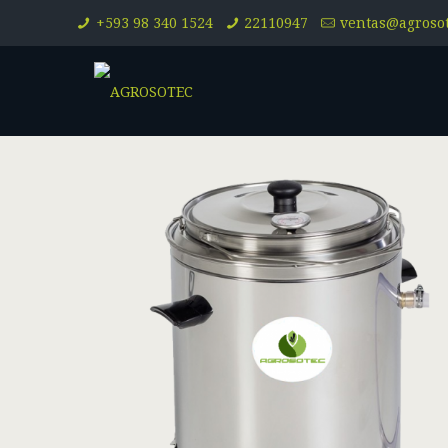
+593 98 340 1524
22110947
ventas@agroso