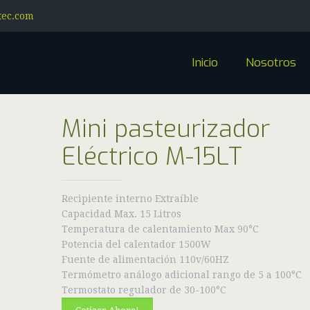
tec.com
Inicio
Nosotros
Mini pasteurizador
Eléctrico M-15LT
Recipiente interno Extraíble
Capacidad Max. 15 Litros
Temperatura de calentamiento Max 90°C
Potencia del calentador 1500W
Fuente de alimentación 110v/60HZ
Termómetro análogo adicional rango de 5 a 100°C
Termostato regulador de 30-100°C